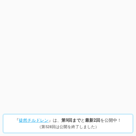
『
徒然チルドレン
』は、
第9回まで
と
最新2回
を公開中！
（第528回は公開を終了しました）