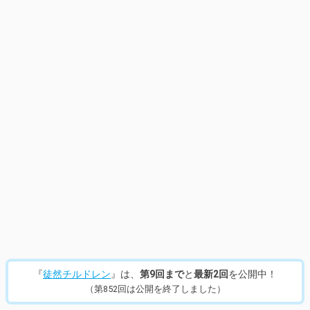
『
徒然チルドレン
』は、
第9回まで
と
最新2回
を公開中！
（第852回は公開を終了しました）