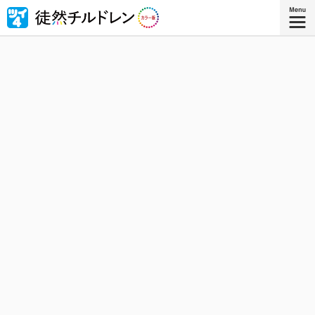
忘れられない青春がもう一度色づいたｰｰ若林稔弥の青春ラ
ブコメ４コマの傑作『徒然チルドレン』が全ページ・フル
カラー版で登場！
『徒然チルドレン カラー版 ８』
コミックス8巻、8月8日発売！