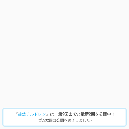
『
徒然チルドレン
』は、
第9回まで
と
最新2回
を公開中！
（第532回は公開を終了しました）