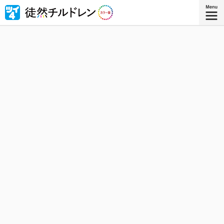
忘れられない青春がもう一度色づいたｰｰ若林稔弥の青春ラ
ブコメ４コマの傑作『徒然チルドレン』が全ページ・フル
カラー版で登場！
『徒然チルドレン カラー版 ８』
コミックス8巻、好評発売中！