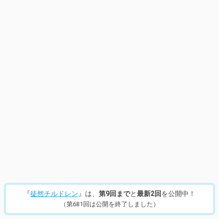
『
徒然チルドレン
』は、
第9回まで
と
最新2回
を公開中！
（第681回は公開を終了しました）