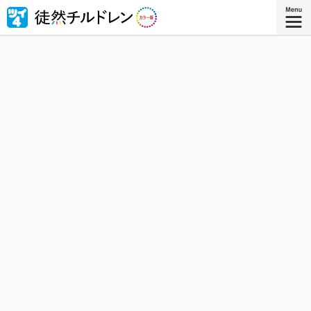
忘れられない青春がもう一度色づいたｰｰ若林稔弥の青春ラ
ブコメ４コマの傑作『徒然チルドレン』が全ページ・フル
カラー版で登場！
『徒然チルドレン カラー版 ８』
コミックス8巻、8月8日発売！