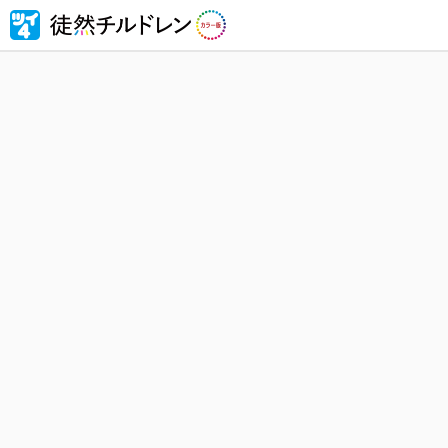
忘れられ
然チルド