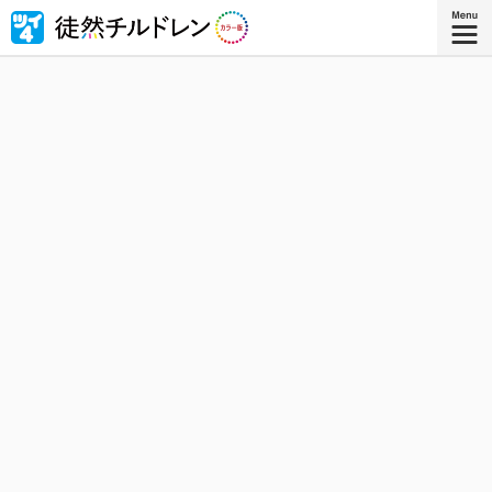
忘れられない青春がもう一度色づいたｰｰ若林稔弥の青春ラ
ブコメ４コマの傑作『徒然チルドレン』が全ページ・フル
カラー版で登場！
『徒然チルドレン カラー版 ８』
コミックス8巻、8月8日発売！