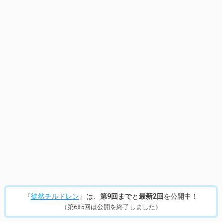
『
徒然チルドレン
』は、
第9回まで
と
最新2回
を公開中！
（第685回は公開を終了しました）