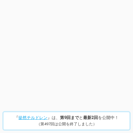
『
徒然チルドレン
』は、
第9回まで
と
最新2回
を公開中！
（第497回は公開を終了しました）