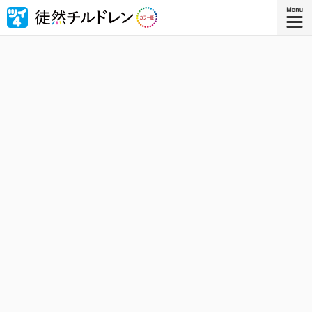
忘れられない青春がもう一度色づいたｰｰ若林稔弥の青春ラ
ブコメ４コマの傑作『徒然チルドレン』が全ページ・フル
カラー版で登場！
『徒然チルドレン カラー版 ８』
コミックス8巻、8月8日発売！