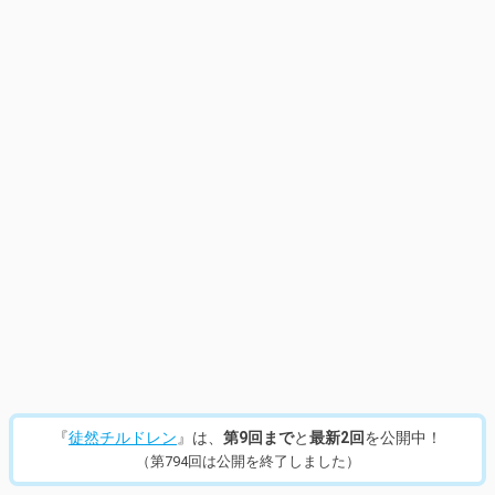
『
徒然チルドレン
』は、
第9回まで
と
最新2回
を公開中！
（第794回は公開を終了しました）