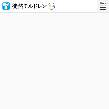
忘れられない青春がもう一度色づいたｰｰ若林稔弥の青春ラ
ブコメ４コマの傑作『徒然チルドレン』が全ページ・フル
カラー版で登場！
『徒然チルドレン カラー版 ８』
コミックス8巻、8月8日発売！