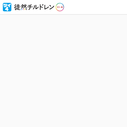
忘れられ
然チルド