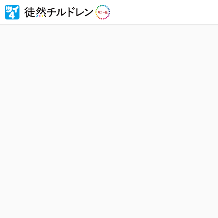
忘れられ
然チルド