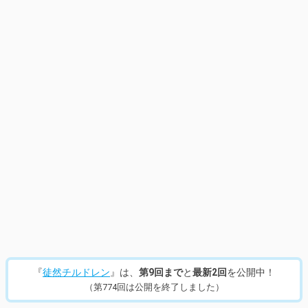
『
徒然チルドレン
』は、
第9回まで
と
最新2回
を公開中！
（第774回は公開を終了しました）