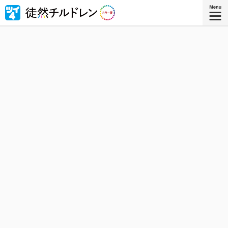
忘れられない青春がもう一度色づいたｰｰ若林稔弥の青春ラ
ブコメ４コマの傑作『徒然チルドレン』が全ページ・フル
カラー版で登場！
『徒然チルドレン カラー版 ８』
コミックス8巻、好評発売中！