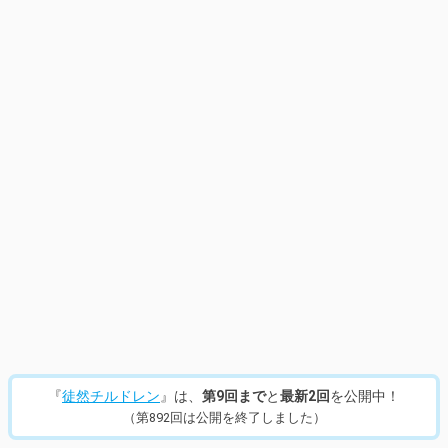
『
徒然チルドレン
』は、
第9回まで
と
最新2回
を公開中！
（第892回は公開を終了しました）