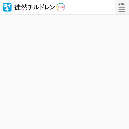
忘れられない青春がもう一度色づいたｰｰ若林稔弥の青春ラ
ブコメ４コマの傑作『徒然チルドレン』が全ページ・フル
カラー版で登場！
『徒然チルドレン カラー版 ８』
コミックス8巻、8月8日発売！