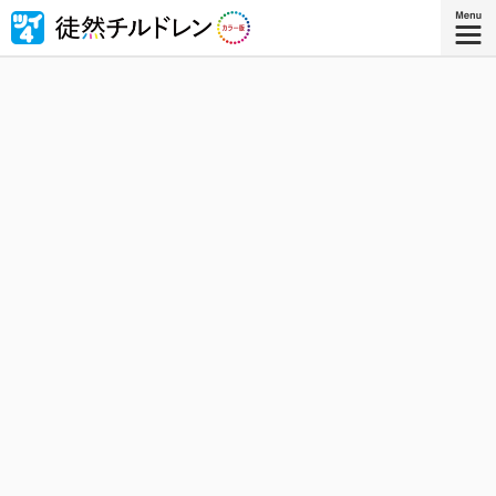
忘れられない青春がもう一度色づいたｰｰ若林稔弥の青春ラ
ブコメ４コマの傑作『徒然チルドレン』が全ページ・フル
カラー版で登場！
『徒然チルドレン カラー版 ８』
コミックス8巻、好評発売中！