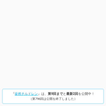
『
徒然チルドレン
』は、
第9回まで
と
最新2回
を公開中！
（第796回は公開を終了しました）