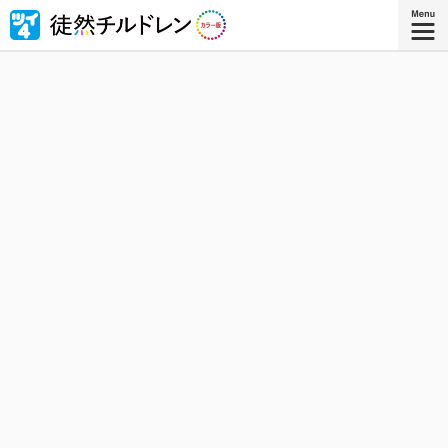
忘れられない青春がもう一度色づいたｰｰ若林稔弥の青春ラ
ブコメ４コマの傑作『徒然チルドレン』が全ページ・フル
カラー版で登場！
『徒然チルドレン カラー版 ８』
コミックス8巻、8月8日発売！