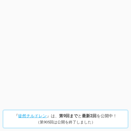
『
徒然チルドレン
』は、
第9回まで
と
最新2回
を公開中！
（第905回は公開を終了しました）