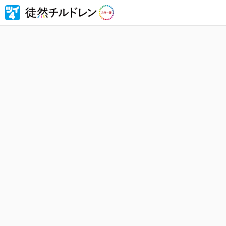
忘れられ
然チルド