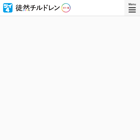
忘れられない青春がもう一度色づいたｰｰ若林稔弥の青春ラ
ブコメ４コマの傑作『徒然チルドレン』が全ページ・フル
カラー版で登場！
『徒然チルドレン カラー版 ８』
コミックス8巻、8月8日発売！