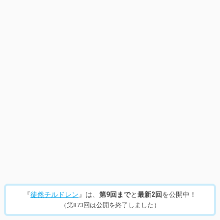
『
徒然チルドレン
』は、
第9回まで
と
最新2回
を公開中！
（第873回は公開を終了しました）