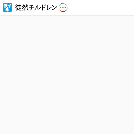
忘れられ
然チルド