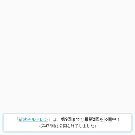
『
徒然チルドレン
』は、
第9回まで
と
最新2回
を公開中！
（第472回は公開を終了しました）