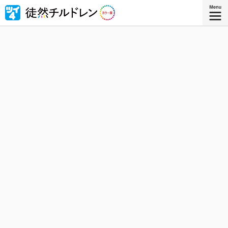
忘れられない青春がもう一度色づいたｰｰ若林稔弥の青春ラ
ブコメ４コマの傑作『徒然チルドレン』が全ページ・フル
カラー版で登場！
『徒然チルドレン カラー版 ８』
コミックス8巻、8月8日発売！