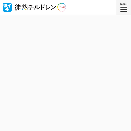
忘れられない青春がもう一度色づいたｰｰ若林稔弥の青春ラ
ブコメ４コマの傑作『徒然チルドレン』が全ページ・フル
カラー版で登場！
『徒然チルドレン カラー版 ８』
コミックス8巻、8月8日発売！