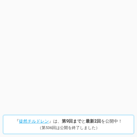
『
徒然チルドレン
』は、
第9回まで
と
最新2回
を公開中！
（第536回は公開を終了しました）