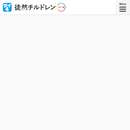
忘れられない青春がもう一度色づいたｰｰ若林稔弥の青春ラ
ブコメ４コマの傑作『徒然チルドレン』が全ページ・フル
カラー版で登場！
『徒然チルドレン カラー版 ８』
コミックス8巻、8月8日発売！