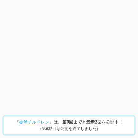
『
徒然チルドレン
』は、
第9回まで
と
最新2回
を公開中！
（第632回は公開を終了しました）