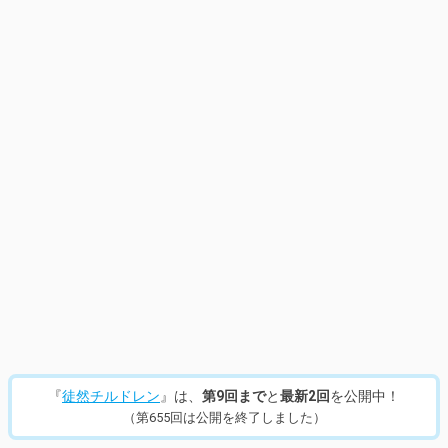
『
徒然チルドレン
』は、
第9回まで
と
最新2回
を公開中！
（第655回は公開を終了しました）