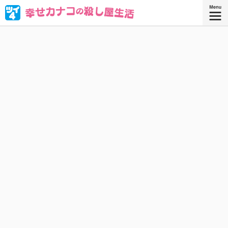
ブラック企業を満身創痍で退職したOL・西野カナコ。転職
先はまさかの“殺し屋”!? 人殺しなんてムリムリムリムリカタ
ツムリ————!! と思ったら、天性の才能が大開花！
『幸せカナコの殺し屋生活 ９』
『幸せカナコの殺し屋生活』コミックス
9巻、好評発売中！