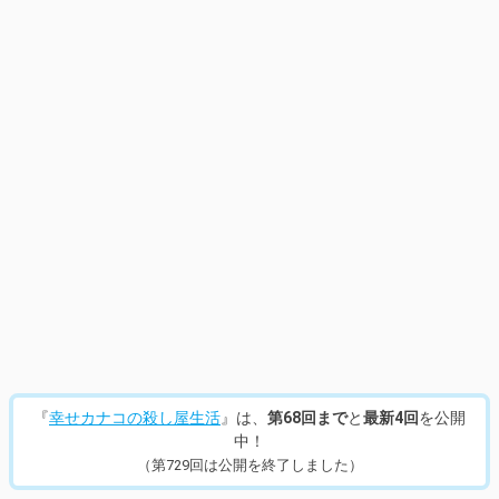
『
幸せカナコの殺し屋生活
』は、
第68回まで
と
最新4回
を公開
中！
（第729回は公開を終了しました）