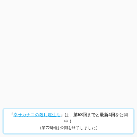
『
幸せカナコの殺し屋生活
』は、
第68回まで
と
最新4回
を公開
中！
（第728回は公開を終了しました）