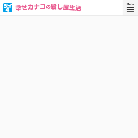
ブラック企業を満身創痍で退職したOL・西野カナコ。転職
先はまさかの“殺し屋”!? 人殺しなんてムリムリムリムリカタ
ツムリ————!! と思ったら、天性の才能が大開花！
『幸せカナコの殺し屋生活 ９』
『幸せカナコの殺し屋生活』コミックス
9巻、好評発売中！