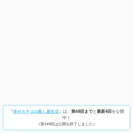
『
幸せカナコの殺し屋生活
』は、
第68回まで
と
最新4回
を公開
中！
（第349回は公開を終了しました）