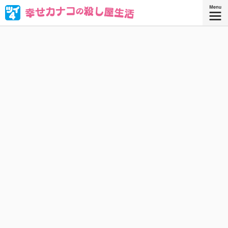
ブラック企業を満身創痍で退職したOL・西野カナコ。転職
先はまさかの“殺し屋”!? 人殺しなんてムリムリムリムリカタ
ツムリ————!! と思ったら、天性の才能が大開花！
『幸せカナコの殺し屋生活 ９』
『幸せカナコの殺し屋生活』コミックス
9巻、好評発売中！