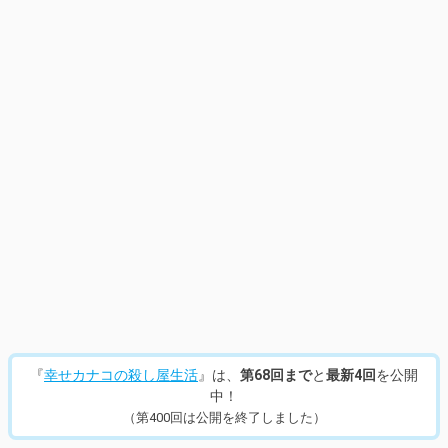
『
幸せカナコの殺し屋生活
』は、
第68回まで
と
最新4回
を公開
中！
（第400回は公開を終了しました）