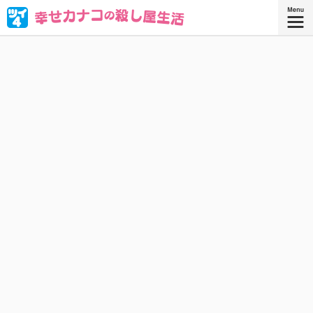
ブラック企業を満身創痍で退職したOL・西野カナコ。転職
先はまさかの“殺し屋”!? 人殺しなんてムリムリムリムリカタ
ツムリ————!! と思ったら、天性の才能が大開花！
『幸せカナコの殺し屋生活 ９』
『幸せカナコの殺し屋生活』コミックス
9巻、好評発売中！