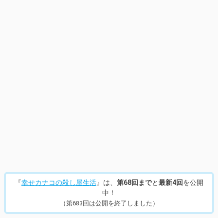
『
幸せカナコの殺し屋生活
』は、
第68回まで
と
最新4回
を公開
中！
（第683回は公開を終了しました）