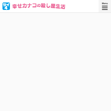
ブラック企業を満身創痍で退職したOL・西野カナコ。転職
先はまさかの“殺し屋”!? 人殺しなんてムリムリムリムリカタ
ツムリ————!! と思ったら、天性の才能が大開花！
『幸せカナコの殺し屋生活 ９』
『幸せカナコの殺し屋生活』コミックス
9巻、好評発売中！