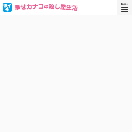
ブラック企業を満身創痍で退職したOL・西野カナコ。転職
先はまさかの“殺し屋”!? 人殺しなんてムリムリムリムリカタ
ツムリ————!! と思ったら、天性の才能が大開花！
『幸せカナコの殺し屋生活 ９』
『幸せカナコの殺し屋生活』コミックス
9巻、好評発売中！