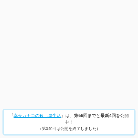
『
幸せカナコの殺し屋生活
』は、
第68回まで
と
最新4回
を公開
中！
（第340回は公開を終了しました）