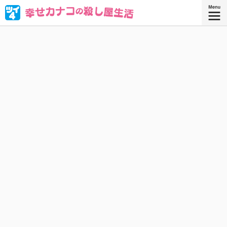
ブラック企業を満身創痍で退職したOL・西野カナコ。転職
先はまさかの“殺し屋”!? 人殺しなんてムリムリムリムリカタ
ツムリ————!! と思ったら、天性の才能が大開花！
『幸せカナコの殺し屋生活 ９』
『幸せカナコの殺し屋生活』コミックス
9巻、好評発売中！