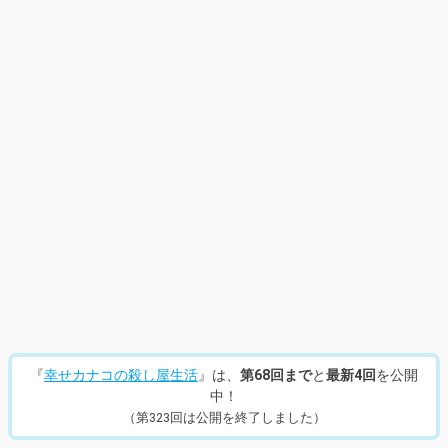
『
幸せカナコの殺し屋生活
』は、
第68回まで
と
最新4回
を公開
中！
（第323回は公開を終了しました）