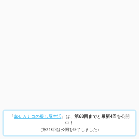
『
幸せカナコの殺し屋生活
』は、
第68回まで
と
最新4回
を公開
中！
（第218回は公開を終了しました）