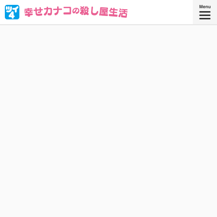
ブラック企業を満身創痍で退職したOL・西野カナコ。転職
先はまさかの“殺し屋”!? 人殺しなんてムリムリムリムリカタ
ツムリ————!! と思ったら、天性の才能が大開花！
『幸せカナコの殺し屋生活 ９』
『幸せカナコの殺し屋生活』コミックス
9巻、好評発売中！