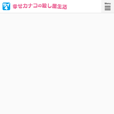
ブラック企業を満身創痍で退職したOL・西野カナコ。転職
先はまさかの“殺し屋”!? 人殺しなんてムリムリムリムリカタ
ツムリ————!! と思ったら、天性の才能が大開花！
『幸せカナコの殺し屋生活 ９』
『幸せカナコの殺し屋生活』コミックス
9巻、好評発売中！