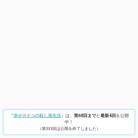
『
幸せカナコの殺し屋生活
』は、
第68回まで
と
最新4回
を公開
中！
（第533回は公開を終了しました）