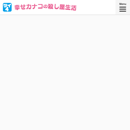
ブラック企業を満身創痍で退職したOL・西野カナコ。転職
先はまさかの“殺し屋”!? 人殺しなんてムリムリムリムリカタ
ツムリ————!! と思ったら、天性の才能が大開花！
『幸せカナコの殺し屋生活 ９』
『幸せカナコの殺し屋生活』コミックス
9巻、好評発売中！