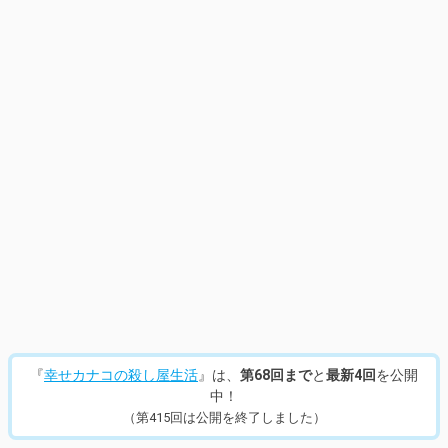
『
幸せカナコの殺し屋生活
』は、
第68回まで
と
最新4回
を公開
中！
（第415回は公開を終了しました）