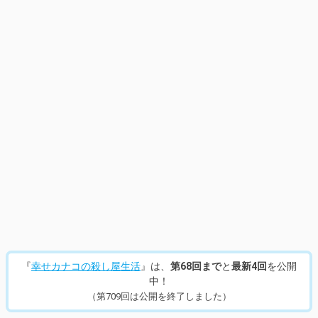
『
幸せカナコの殺し屋生活
』は、
第68回まで
と
最新4回
を公開
中！
（第709回は公開を終了しました）