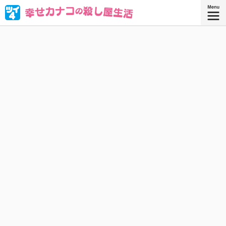
ブラック企業を満身創痍で退職したOL・西野カナコ。転職
先はまさかの“殺し屋”!? 人殺しなんてムリムリムリムリカタ
ツムリ————!! と思ったら、天性の才能が大開花！
『幸せカナコの殺し屋生活 ９』
『幸せカナコの殺し屋生活』コミックス
9巻、好評発売中！