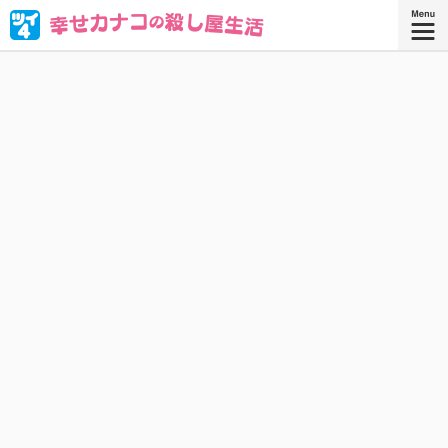
ブラック企業を満身創痍で退職したOL・西野カナコ。転職
先はまさかの“殺し屋”!? 人殺しなんてムリムリムリムリカタ
ツムリ————!! と思ったら、天性の才能が大開花！
『幸せカナコの殺し屋生活 ９』
『幸せカナコの殺し屋生活』コミックス
9巻、好評発売中！