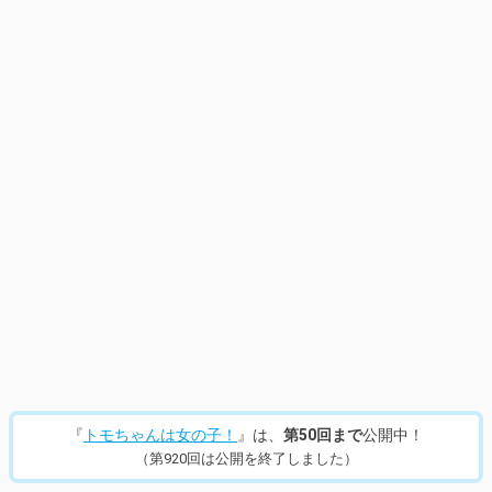
14
/
953
『
トモちゃんは女の子！
』は、
第50回まで
公開中！
（第920回は公開を終了しました）