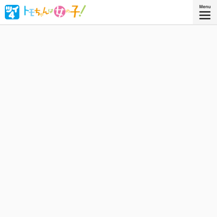
ボーイッシュな女子高生・相沢智（トモちゃん）は、幼な
じみの久保田淳一郎に想いを寄せるが、どうしても「女」