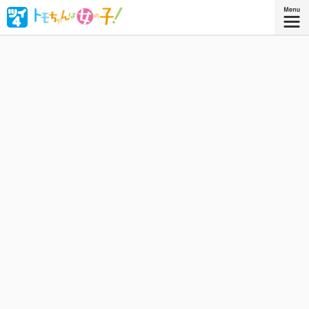
ボーイッシュな女子高生・相沢智（トモちゃん）は、幼な
じみの久保田淳一郎に想いを寄せるが、どうしても「女」