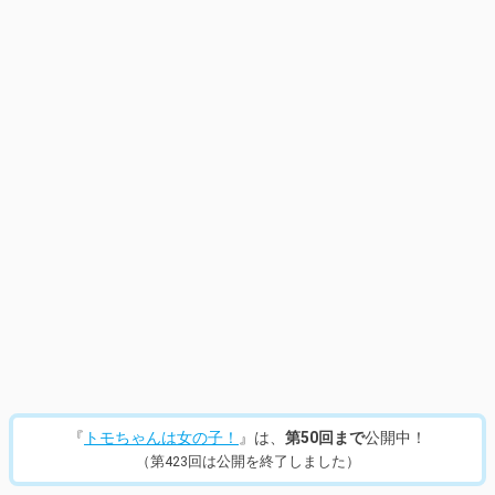
14
/
953
『
トモちゃんは女の子！
』は、
第50回まで
公開中！
（第423回は公開を終了しました）