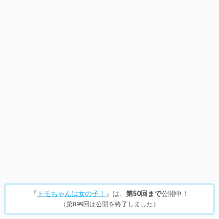
14
/
953
『
トモちゃんは女の子！
』は、
第50回まで
公開中！
（第899回は公開を終了しました）