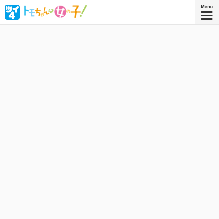
ボーイッシュな女子高生・相沢智（トモちゃん）は、幼な
じみの久保田淳一郎に想いを寄せるが、どうしても「女」