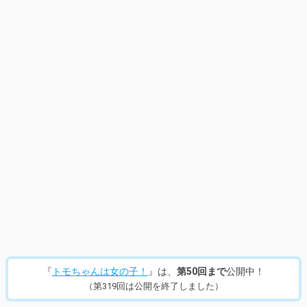
14
/
953
『
トモちゃんは女の子！
』は、
第50回まで
公開中！
（第319回は公開を終了しました）