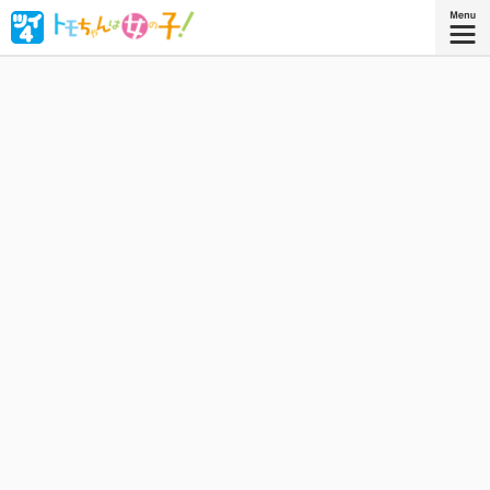
ボーイッシュな女子高生・相沢智（トモちゃん）は、幼な
じみの久保田淳一郎に想いを寄せるが、どうしても「女」