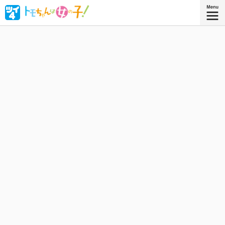
ボーイッシュな女子高生・相沢智（トモちゃん）は、幼な
じみの久保田淳一郎に想いを寄せるが、どうしても「女」