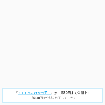
14
/
953
『
トモちゃんは女の子！
』は、
第50回まで
公開中！
（第418回は公開を終了しました）