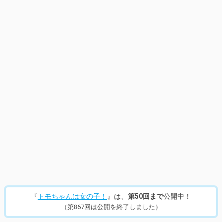
14
/
953
『
トモちゃんは女の子！
』は、
第50回まで
公開中！
（第867回は公開を終了しました）