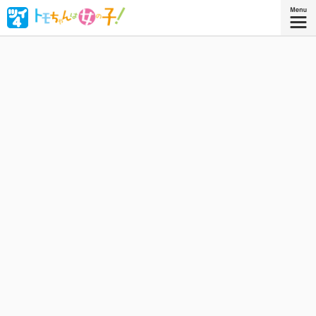
ボーイッシュな女子高生・相沢智（トモちゃん）は、幼な
じみの久保田淳一郎に想いを寄せるが、どうしても「女」