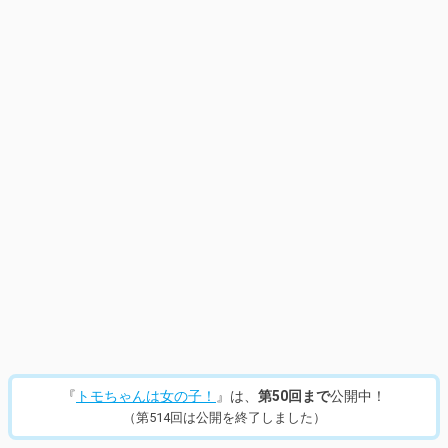
14
/
953
『
トモちゃんは女の子！
』は、
第50回まで
公開中！
（第514回は公開を終了しました）