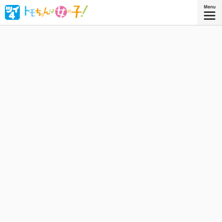
ボーイッシュな女子高生・相沢智（トモちゃん）は、幼な
じみの久保田淳一郎に想いを寄せるが、どうしても「女」