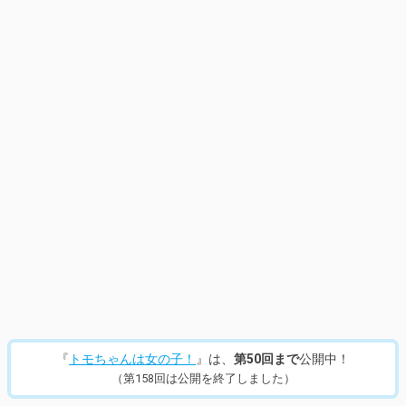
14
/
953
『
トモちゃんは女の子！
』は、
第50回まで
公開中！
（第158回は公開を終了しました）