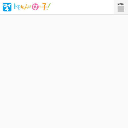
ボーイッシュな女子高生・相沢智（トモちゃん）は、幼な
じみの久保田淳一郎に想いを寄せるが、どうしても「女」