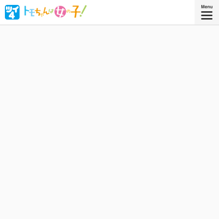
ボーイッシュな女子高生・相沢智（トモちゃん）は、幼な
じみの久保田淳一郎に想いを寄せるが、どうしても「女」