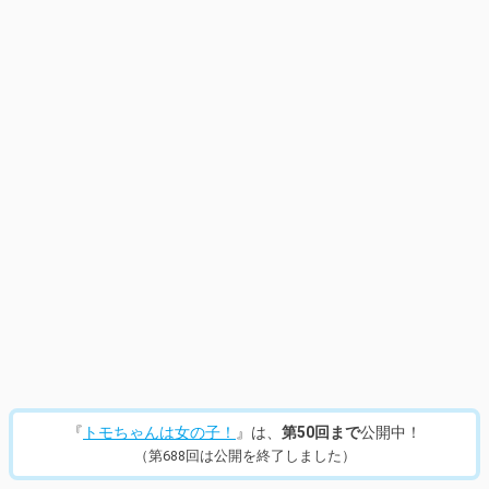
14
/
953
『
トモちゃんは女の子！
』は、
第50回まで
公開中！
（第688回は公開を終了しました）