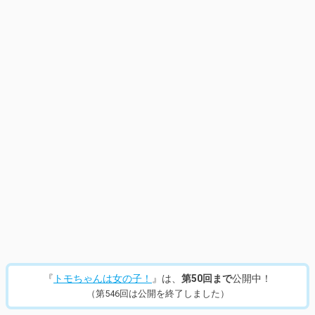
14
/
953
『
トモちゃんは女の子！
』は、
第50回まで
公開中！
（第546回は公開を終了しました）