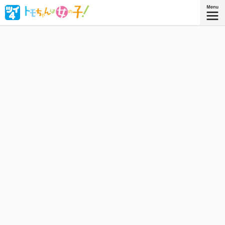
ボーイッシュな女子高生・相沢智（トモちゃん）は、幼な
じみの久保田淳一郎に想いを寄せるが、どうしても「女」