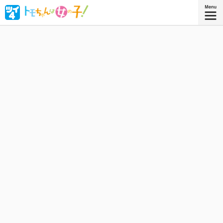
ボーイッシュな女子高生・相沢智（トモちゃん）は、幼な
じみの久保田淳一郎に想いを寄せるが、どうしても「女」