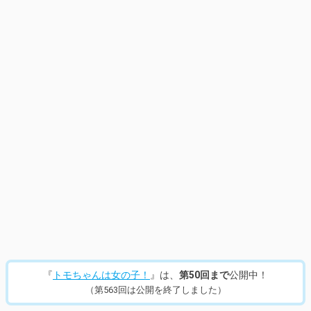
14
/
953
『
トモちゃんは女の子！
』は、
第50回まで
公開中！
（第563回は公開を終了しました）