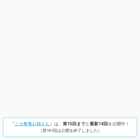
15
/
214
『
ニセ教養お姉さん
』は、
第15回まで
と
最新14回
を公開中！
（第181回は公開を終了しました）