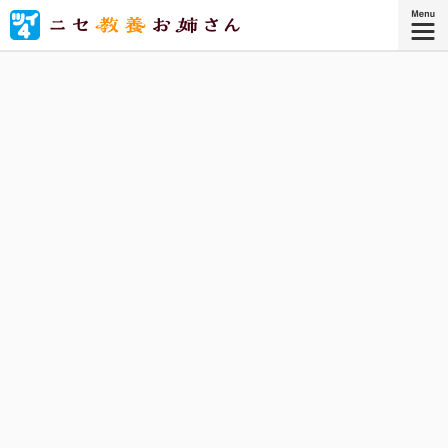
美術館、映画館、水族館、彫刻展、冠婚葬祭……ニセ教養お
姉さんと一緒に、「ニセ教養」でいろいろ満喫しましょ
う！
『ニセ教養お姉さん 1』
コミックス1巻、好評発売中！