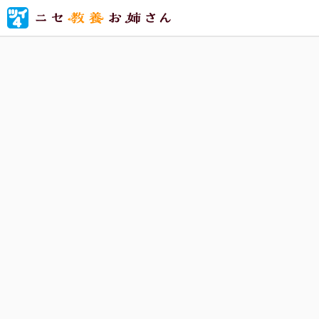
美術館、
セ教養」