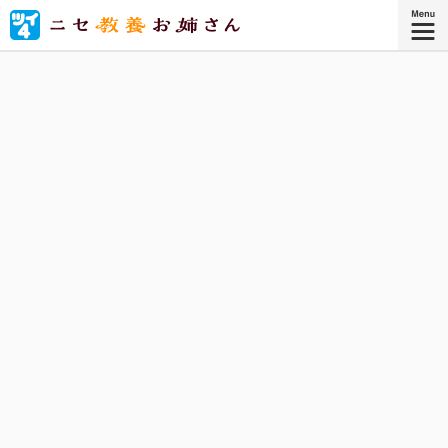
美術館、映画館、水族館、彫刻展、冠婚葬祭……ニセ教養お
姉さんと一緒に、「ニセ教養」でいろいろ満喫しましょ
う！
『ニセ教養お姉さん 1』
コミックス1巻、好評発売中！