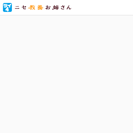
美術館、
セ教養」