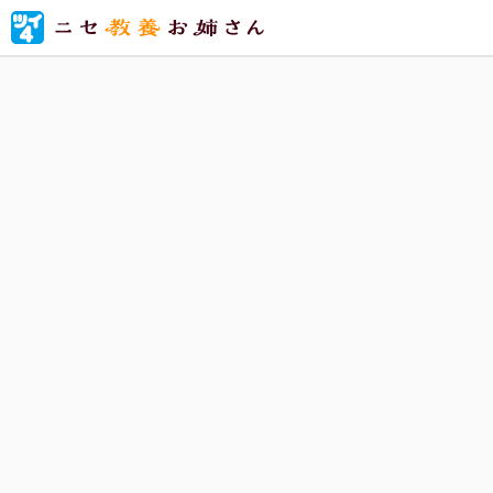
美術館、
セ教養」