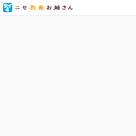
美術館、
セ教養」